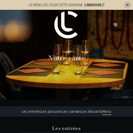
LE MENU
DU JOUR CETTE SEMAINE
L'ARDOISE
Notre carte
Les entrées
Les poissons
Les viandes
Les desserts
Menu
Les entrées