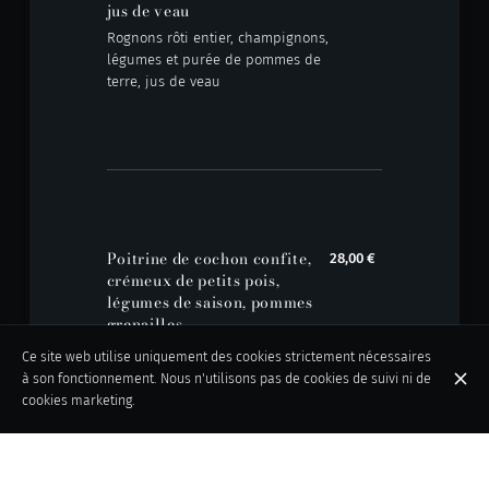
jus de veau
Rognons rôti entier, champignons,
légumes et purée de pommes de
terre, jus de veau
Poitrine de cochon confite,
28,00 €
crémeux de petits pois,
légumes de saison, pommes
grenailles
Poitrine de cochon confite,
Ce site web utilise uniquement des cookies strictement nécessaires
crémeux de petits pois, légumes
à son fonctionnement. Nous n'utilisons pas de cookies de suivi ni de
de saison, pommes grenailles
cookies marketing.